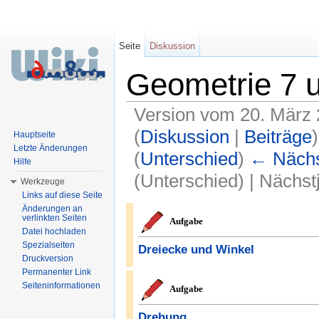
Seite
Diskussion
Geometrie 7 
Version vom 20. März 
(
Diskussion
|
Beiträge
)
Hauptseite
Letzte Änderungen
(
Unterschied
)
← Nächst
Hilfe
(Unterschied) | Nächs
Werkzeuge
Links auf diese Seite
Wechseln zu:
Navigation
,
Suche
Änderungen an
verlinkten Seiten
Aufgabe
Datei hochladen
Spezialseiten
Dreiecke und Winkel
Druckversion
Permanenter Link
Seiteninformationen
Aufgabe
Drehung