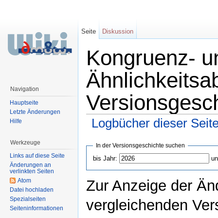
Seite
Diskussion
Kongruenz- u
Ähnlichkeitsa
Navigation
Versionsgesc
Hauptseite
Letzte Änderungen
Logbücher dieser Seit
Hilfe
Wechseln zu:
Navigation
,
Suche
Werkzeuge
In der Versionsgeschichte suchen
Links auf diese Seite
bis Jahr:
un
Änderungen an
verlinkten Seiten
Atom
Zur Anzeige der Än
Datei hochladen
Spezialseiten
vergleichenden Ver
Seiteninformationen