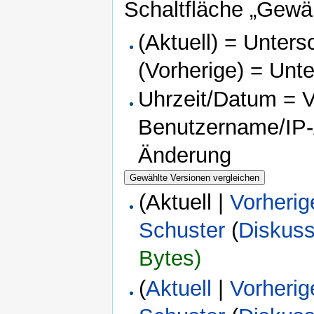
Schaltfläche „Gewäh
(Aktuell) = Unters
(Vorherige) = Unt
Uhrzeit/Datum = Ve
Benutzername/IP-A
Änderung
(Aktuell |
Vorherig
Schuster
(
Diskuss
Bytes)
(
Aktuell
|
Vorherig