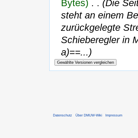
Bytes)
‎
. .
(Die Sei
steht an einem Ber
zurückgelegte Str
Schieberegler in M
a)==...)
Datenschutz
Über DMUW-Wiki
Impressum