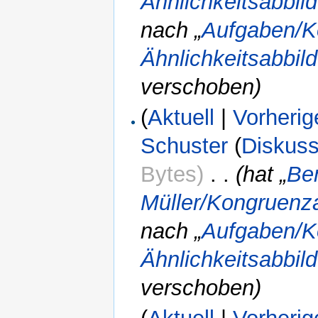
Ähnlichkeitsabbi
nach „
Aufgaben/K
Ähnlichkeitsabbil
verschoben)
(
Aktuell
|
Vorherig
Schuster
(
Diskuss
Bytes)
‎
. .
(hat „
Be
Müller/Kongruenz
nach „
Aufgaben/K
Ähnlichkeitsabbi
verschoben)