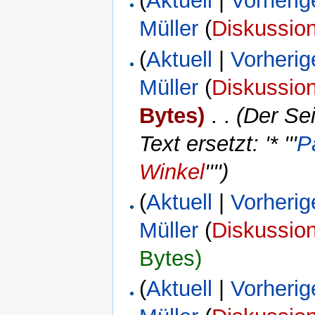
(
Aktuell
|
Vorherig
Müller
(
Diskussio
(
Aktuell
|
Vorherig
Müller
(
Diskussio
Bytes)
‎
. .
(Der Se
Text ersetzt: '* '''
P
Winkel
'''')
(
Aktuell
|
Vorherig
Müller
(
Diskussio
Bytes)
(
Aktuell
|
Vorherig