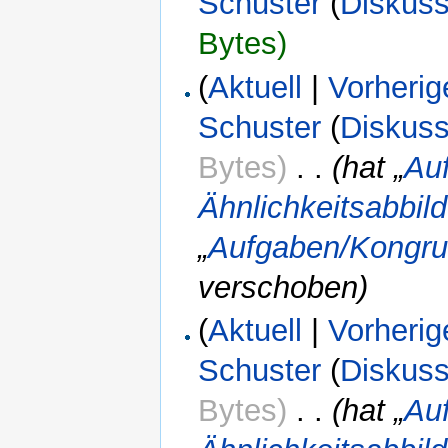
Schuster
(
Diskuss
Bytes)
(
Aktuell
|
Vorherig
Schuster
(
Diskuss
Bytes)
‎
. .
(hat „
Au
Ähnlichkeitsabbil
„
Aufgaben/Kongrue
verschoben)
(
Aktuell
|
Vorherig
Schuster
(
Diskuss
Bytes)
‎
. .
(hat „
Au