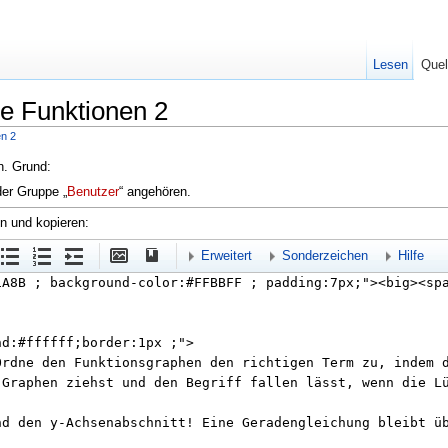
Lesen
Quel
re Funktionen 2
en 2
en. Grund:
der Gruppe „
Benutzer
“ angehören.
en und kopieren:
Erweitert
Sonderzeichen
Hilfe