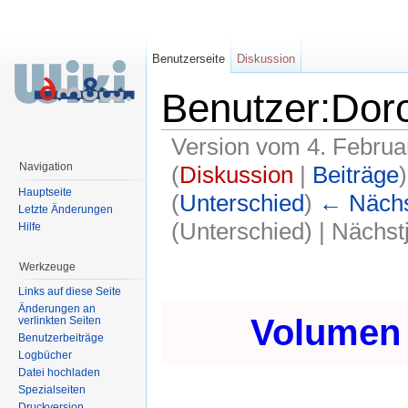
Benutzerseite
Diskussion
Benutzer:Dor
Version vom 4. Februa
Navigation
(
Diskussion
|
Beiträge
)
Hauptseite
(
Unterschied
)
← Nächst
Letzte Änderungen
(Unterschied) | Nächs
Hilfe
Wechseln zu:
Navigation
,
Suche
Werkzeuge
Links auf diese Seite
Änderungen an
Volumen 
verlinkten Seiten
Benutzerbeiträge
Logbücher
Datei hochladen
Spezialseiten
Druckversion