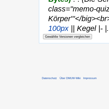
class="memo-quiz
Körper'''</big><br>
100px
|| Kegel |- |.
Datenschutz
Über DMUW-Wiki
Impressum