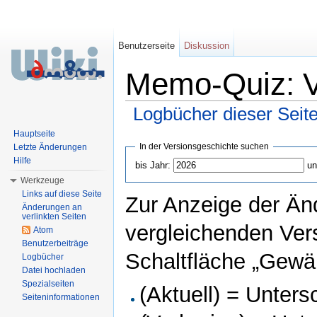
Benutzerseite
Diskussion
Memo-Quiz: V
Logbücher dieser Seit
Wechseln zu:
Navigation
,
Suche
Hauptseite
In der Versionsgeschichte suchen
Letzte Änderungen
Hilfe
bis Jahr:
un
Werkzeuge
Links auf diese Seite
Zur Anzeige der Än
Änderungen an
verlinkten Seiten
vergleichenden Ver
Atom
Benutzerbeiträge
Schaltfläche „Gewäh
Logbücher
Datei hochladen
Spezialseiten
(Aktuell) = Unters
Seiteninformationen