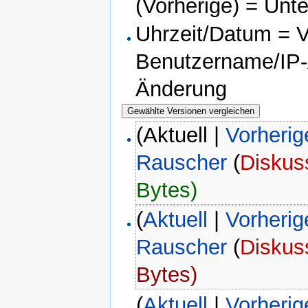
(Vorherige) = Unt
Uhrzeit/Datum = Ve
Benutzername/IP-A
Änderung
(Aktuell |
Vorherig
Rauscher
(
Diskus
Bytes)
(
Aktuell
|
Vorherig
Rauscher
(
Diskus
Bytes)
(
Aktuell
|
Vorherig