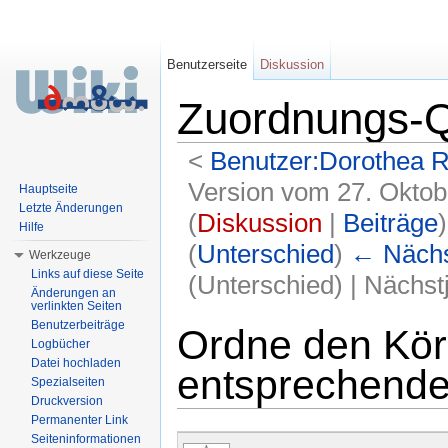
Benutzerseite
Diskussion
Zuordnungs-Q
<
Benutzer:Dorothea 
Version vom 27. Oktob
Hauptseite
Letzte Änderungen
(
Diskussion
|
Beiträge
)
Hilfe
(
Unterschied
)
← Nächst
Werkzeuge
Links auf diese Seite
(Unterschied) | Nächs
Änderungen an
verlinkten Seiten
Wechseln zu:
Navigation
,
Suche
Benutzerbeiträge
Ordne den Kör
Logbücher
Datei hochladen
entsprechende
Spezialseiten
Druckversion
Permanenter Link
Seiteninformationen