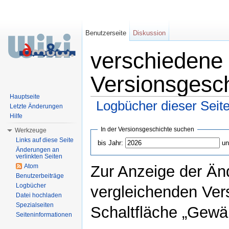
Benutzerseite
Diskussion
verschiedene 
Versionsgesc
Hauptseite
Logbücher dieser Seit
Letzte Änderungen
Hilfe
Wechseln zu:
Navigation
,
Suche
In der Versionsgeschichte suchen
Werkzeuge
Links auf diese Seite
bis Jahr:
un
Änderungen an
verlinkten Seiten
Atom
Zur Anzeige der Än
Benutzerbeiträge
Logbücher
vergleichenden Ver
Datei hochladen
Spezialseiten
Schaltfläche „Gewäh
Seiteninformationen