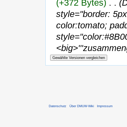
(+372 Bytes)
‎
. .
(
style="border: 5p
color:tomato; pa
style="color:#8B0
<big>'''zusammeng
Datenschutz
Über DMUW-Wiki
Impressum