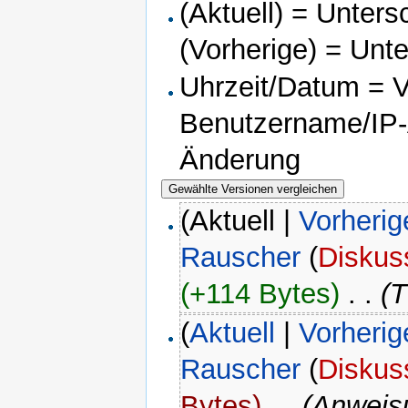
(Aktuell) = Unters
(Vorherige) = Unt
Uhrzeit/Datum = Ve
Benutzername/IP-A
Änderung
(Aktuell |
Vorherig
Rauscher
(
Diskus
(+114 Bytes)
‎
. .
(
(
Aktuell
|
Vorherig
Rauscher
(
Diskus
Bytes)
‎
. .
(Anweis