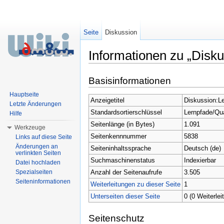
Seite
Diskussion
Informationen zu „Disk
Wechseln zu:
Navigation
,
Suche
Basisinformationen
Hauptseite
Anzeigetitel
Diskussion:L
Letzte Änderungen
Standardsortierschlüssel
Lernpfade/Qu
Hilfe
Seitenlänge (in Bytes)
1.091
Werkzeuge
Seitenkennnummer
5838
Links auf diese Seite
Änderungen an
Seiteninhaltssprache
Deutsch (de)
verlinkten Seiten
Suchmaschinenstatus
Indexierbar
Datei hochladen
Anzahl der Seitenaufrufe
3.505
Spezialseiten
Seiteninformationen
Weiterleitungen zu dieser Seite
1
Unterseiten dieser Seite
0 (0 Weiterlei
Seitenschutz