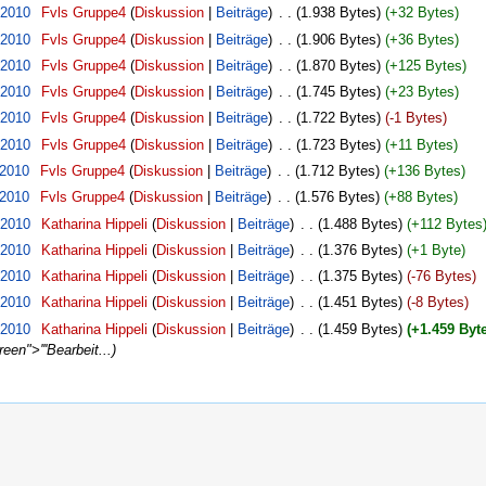
 2010
‎
Fvls Gruppe4
(
Diskussion
|
Beiträge
)
‎
. .
(1.938 Bytes)
(+32 Bytes)
 2010
‎
Fvls Gruppe4
(
Diskussion
|
Beiträge
)
‎
. .
(1.906 Bytes)
(+36 Bytes)
 2010
‎
Fvls Gruppe4
(
Diskussion
|
Beiträge
)
‎
. .
(1.870 Bytes)
(+125 Bytes)
 2010
‎
Fvls Gruppe4
(
Diskussion
|
Beiträge
)
‎
. .
(1.745 Bytes)
(+23 Bytes)
 2010
‎
Fvls Gruppe4
(
Diskussion
|
Beiträge
)
‎
. .
(1.722 Bytes)
(-1 Bytes)
 2010
‎
Fvls Gruppe4
(
Diskussion
|
Beiträge
)
‎
. .
(1.723 Bytes)
(+11 Bytes)
 2010
‎
Fvls Gruppe4
(
Diskussion
|
Beiträge
)
‎
. .
(1.712 Bytes)
(+136 Bytes)
 2010
‎
Fvls Gruppe4
(
Diskussion
|
Beiträge
)
‎
. .
(1.576 Bytes)
(+88 Bytes)
 2010
‎
Katharina Hippeli
(
Diskussion
|
Beiträge
)
‎
. .
(1.488 Bytes)
(+112 Bytes
 2010
‎
Katharina Hippeli
(
Diskussion
|
Beiträge
)
‎
. .
(1.376 Bytes)
(+1 Byte)
 2010
‎
Katharina Hippeli
(
Diskussion
|
Beiträge
)
‎
. .
(1.375 Bytes)
(-76 Bytes)
 2010
‎
Katharina Hippeli
(
Diskussion
|
Beiträge
)
‎
. .
(1.451 Bytes)
(-8 Bytes)
 2010
‎
Katharina Hippeli
(
Diskussion
|
Beiträge
)
‎
. .
(1.459 Bytes)
(+1.459 Byt
en">'''Bearbeit...)