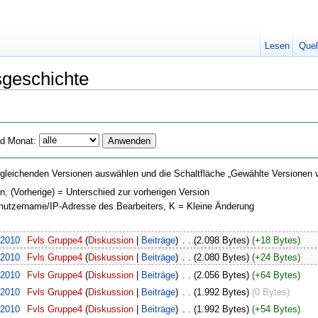
Lesen
Quel
sgeschichte
d Monat:
gleichenden Versionen auswählen und die Schaltfläche „Gewählte Versionen v
on, (Vorherige) = Unterschied zur vorherigen Version
enutzername/IP-Adresse des Bearbeiters, K = Kleine Änderung
 2010
‎
Fvls Gruppe4
(
Diskussion
|
Beiträge
)
‎
. .
(2.098 Bytes)
(+18 Bytes)
 2010
‎
Fvls Gruppe4
(
Diskussion
|
Beiträge
)
‎
. .
(2.080 Bytes)
(+24 Bytes)
 2010
‎
Fvls Gruppe4
(
Diskussion
|
Beiträge
)
‎
. .
(2.056 Bytes)
(+64 Bytes)
 2010
‎
Fvls Gruppe4
(
Diskussion
|
Beiträge
)
‎
. .
(1.992 Bytes)
(0 Bytes)
 2010
‎
Fvls Gruppe4
(
Diskussion
|
Beiträge
)
‎
. .
(1.992 Bytes)
(+54 Bytes)