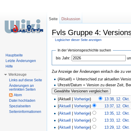
Seite
Diskussion
Fvls Gruppe 4: Version
Logbücher dieser Seite anzeigen
Wechseln zu:
Navigation
,
Suche
In der Versionsgeschichte suchen
Hauptseite
bis Jahr:
un
Letzte Änderungen
Hilfe
Zur Anzeige der Änderungen einfach die zu ver
Werkzeuge
(Aktuell) = Unterschied zur aktuellen Versi
Links auf diese Seite
Uhrzeit/Datum = Version zu dieser Zeit, B
Änderungen an
verlinkten Seiten
Atom
(Aktuell |
Vorherige
)
13:38, 12. Okt.
Datei hochladen
(
Aktuell
|
Vorherige
)
13:37, 12. Okt.
Spezialseiten
Seiteninformationen
(
Aktuell
|
Vorherige
)
13:35, 12. Okt.
(
Aktuell
|
Vorherige
)
13:33, 12. Okt.
(
Aktuell
|
Vorherige
)
13:29, 12. Okt.