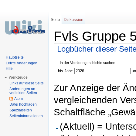
Seite
Diskussion
Fvls Gruppe 5
Logbücher dieser Seit
Wechseln zu:
Navigation
,
Suche
Hauptseite
In der Versionsgeschichte suchen
Letzte Änderungen
Hilfe
bis Jahr:
un
Werkzeuge
Links auf diese Seite
Zur Anzeige der Än
Änderungen an
verlinkten Seiten
vergleichenden Ver
Atom
Datei hochladen
Schaltfläche „Gewäh
Spezialseiten
Seiteninformationen
(Aktuell) = Unters