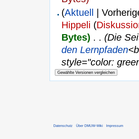
(
Aktuell
| Vorherig
Hippeli
(
Diskussio
Bytes)
‎
. .
(Die Se
den Lernpfaden
<b
style="color: green
Datenschutz
Über DMUW-Wiki
Impressum