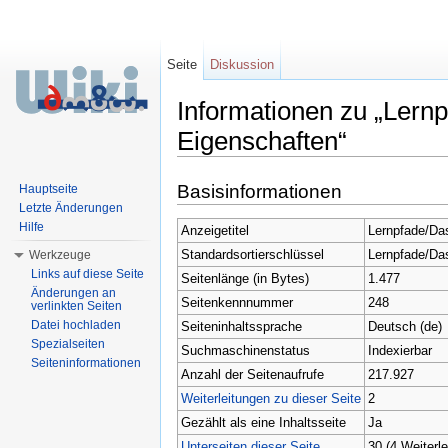
Seite
Diskussion
Informationen zu „Lern
Eigenschaften“
Wechseln zu:
Navigation
,
Suche
Basisinformationen
Hauptseite
Letzte Änderungen
Hilfe
Anzeigetitel
Lernpfade/Das
Standardsortierschlüssel
Lernpfade/Das
Werkzeuge
Links auf diese Seite
Seitenlänge (in Bytes)
1.477
Änderungen an
Seitenkennnummer
248
verlinkten Seiten
Datei hochladen
Seiteninhaltssprache
Deutsch (de)
Spezialseiten
Suchmaschinenstatus
Indexierbar
Seiteninformationen
Anzahl der Seitenaufrufe
217.927
Weiterleitungen zu dieser Seite
2
Gezählt als eine Inhaltsseite
Ja
Unterseiten dieser Seite
30 (4 Weiterle