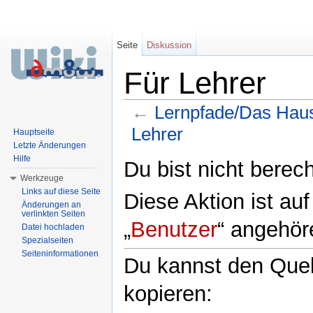
Seite
Diskussion
Für Lehrer
←
Lernpfade/Das Haus
Lehrer
Hauptseite
Letzte Änderungen
Wechseln zu:
Navigation
,
Suche
Hilfe
Du bist nicht berech
Werkzeuge
Links auf diese Seite
Diese Aktion ist au
Änderungen an
verlinkten Seiten
„
Benutzer
“ angehör
Datei hochladen
Spezialseiten
Seiteninformationen
Du kannst den Quell
kopieren: