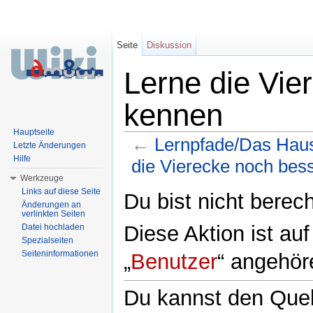
Seite
Diskussion
Lerne die Vie
kennen
Hauptseite
←
Lernpfade/Das Haus
Letzte Änderungen
Hilfe
die Vierecke noch bes
Werkzeuge
Wechseln zu:
Navigation
,
Suche
Links auf diese Seite
Du bist nicht berech
Änderungen an
verlinkten Seiten
Diese Aktion ist au
Datei hochladen
Spezialseiten
Seiteninformationen
„
Benutzer
“ angehör
Du kannst den Quell