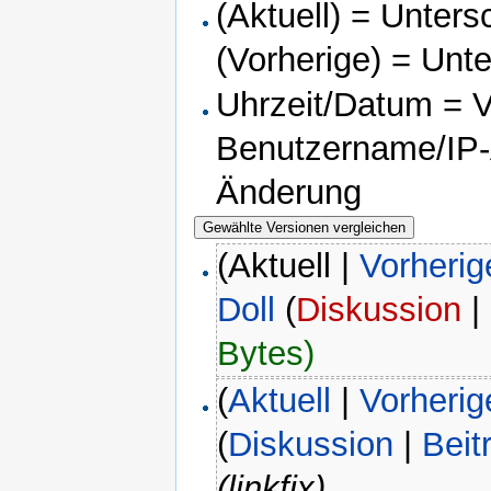
(Aktuell) = Unters
(Vorherige) = Unt
Uhrzeit/Datum = Ve
Benutzername/IP-A
Änderung
(Aktuell |
Vorherig
Doll
(
Diskussion
|
Bytes)
(
Aktuell
|
Vorherig
(
Diskussion
|
Beit
(linkfix)