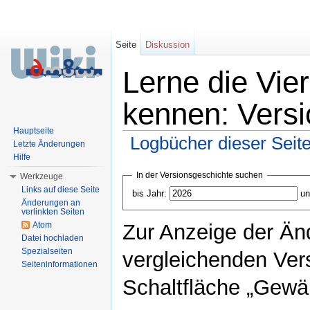
Seite
Diskussion
Lerne die Vie
kennen: Versi
Hauptseite
Logbücher dieser Seit
Letzte Änderungen
Hilfe
Wechseln zu:
Navigation
,
Suche
In der Versionsgeschichte suchen
Werkzeuge
Links auf diese Seite
bis Jahr:
un
Änderungen an
verlinkten Seiten
Atom
Zur Anzeige der Än
Datei hochladen
Spezialseiten
vergleichenden Ver
Seiteninformationen
Schaltfläche „Gewäh