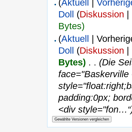
(
Aktuell
|
Vorherig
Doll
(
Diskussion
|
Bytes)
(
Aktuell
| Vorherig
Doll
(
Diskussion
|
Bytes)
‎
. .
(Die Sei
face="Baskerville
style="float:right
padding:0px; bord
<div style="fon…“