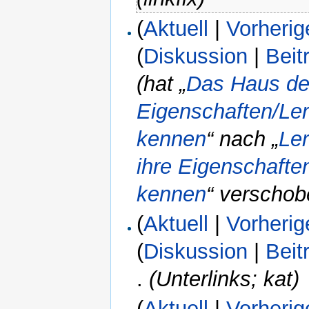
(
Aktuell
|
Vorherig
(
Diskussion
|
Beit
(hat „
Das Haus der
Eigenschaften/Ler
kennen
“ nach „
Le
ihre Eigenschafte
kennen
“ verschob
(
Aktuell
|
Vorherig
(
Diskussion
|
Beit
.
(Unterlinks; kat)
(
Aktuell
|
Vorherig