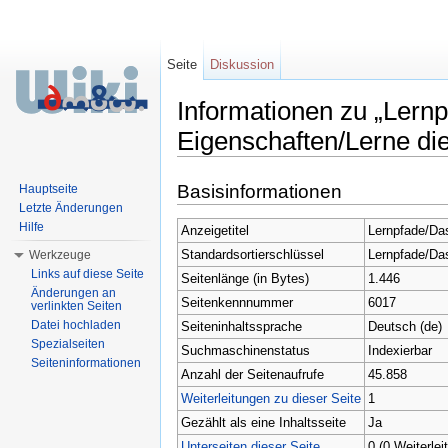
Seite
Diskussion
Informationen zu „Lern
Eigenschaften/Lerne di
Wechseln zu:
Navigation
,
Suche
Basisinformationen
Hauptseite
Letzte Änderungen
Hilfe
Anzeigetitel
Lernpfade/Das
Standardsortierschlüssel
Lernpfade/Das
Werkzeuge
Links auf diese Seite
Seitenlänge (in Bytes)
1.446
Änderungen an
Seitenkennnummer
6017
verlinkten Seiten
Datei hochladen
Seiteninhaltssprache
Deutsch (de)
Spezialseiten
Suchmaschinenstatus
Indexierbar
Seiteninformationen
Anzahl der Seitenaufrufe
45.858
Weiterleitungen zu dieser Seite
1
Gezählt als eine Inhaltsseite
Ja
Unterseiten dieser Seite
0 (0 Weiterlei