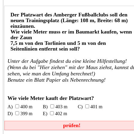
Der Platzwart des Amberger Fußballclubs soll den
neuen Trainingsplatz (Länge: 108 m, Breite: 68 m)
einzäunen.
Wie viele Meter muss er im Baumarkt kaufen, wenn
der Zaun
7,5 m von den Torlinien und 5 m von den
Seitenlinien entfernt sein soll?
Unter der Aufgabe findest du eine kleine Hilfestellung!
(Wenn du bei "Hier ziehen" mit der Maus ziehst, kannst d
sehen, wie man den Umfang berechnet!)
Benutze ein Blatt Papier als Nebenrechnung!
Wie viele Meter kauft der Platzwart?
400 m
403 m
401 m
399 m
402 m
prüfen!