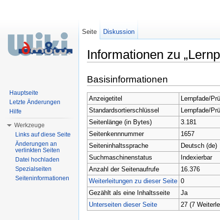
Seite
Diskussion
Informationen zu „Lern
Wechseln zu:
Navigation
,
Suche
Basisinformationen
Hauptseite
Anzeigetitel
Lernpfade/Prü
Letzte Änderungen
Standardsortierschlüssel
Lernpfade/Prü
Hilfe
Seitenlänge (in Bytes)
3.181
Werkzeuge
Seitenkennnummer
1657
Links auf diese Seite
Änderungen an
Seiteninhaltssprache
Deutsch (de)
verlinkten Seiten
Suchmaschinenstatus
Indexierbar
Datei hochladen
Anzahl der Seitenaufrufe
16.376
Spezialseiten
Seiteninformationen
Weiterleitungen zu dieser Seite
0
Gezählt als eine Inhaltsseite
Ja
Unterseiten dieser Seite
27 (7 Weiterle