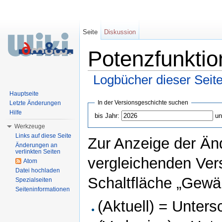
Seite
Diskussion
Potenzfunktio
Logbücher dieser Seit
Wechseln zu:
Navigation
,
Suche
Hauptseite
In der Versionsgeschichte suchen
Letzte Änderungen
Hilfe
bis Jahr:
un
Werkzeuge
Links auf diese Seite
Zur Anzeige der Än
Änderungen an
verlinkten Seiten
vergleichenden Ver
Atom
Datei hochladen
Schaltfläche „Gewäh
Spezialseiten
Seiteninformationen
(Aktuell) = Unters