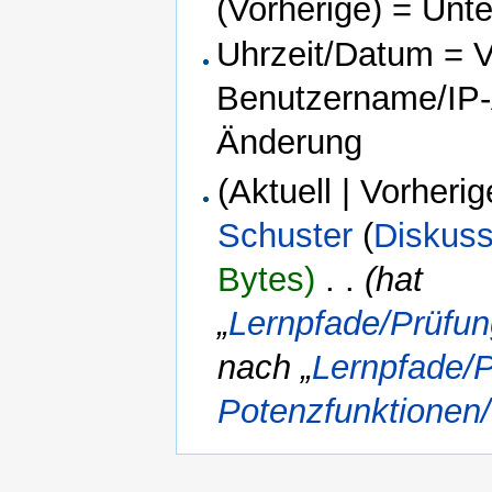
(Vorherige) = Unt
Uhrzeit/Datum = Ve
Benutzername/IP-A
Änderung
(Aktuell | Vorherig
Schuster
(
Diskuss
Bytes)
‎
. .
(hat
„
Lernpfade/Prüfun
nach „
Lernpfade/P
Potenzfunktionen