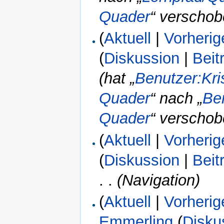
Quader
“ verschob
(
Aktuell
|
Vorherig
(
Diskussion
|
Beit
(hat „
Benutzer:Kri
Quader
“ nach „
Ben
Quader
“ verschob
(
Aktuell
|
Vorherig
(
Diskussion
|
Beit
. .
(Navigation)
(
Aktuell
|
Vorherig
Emmerling
(
Disku