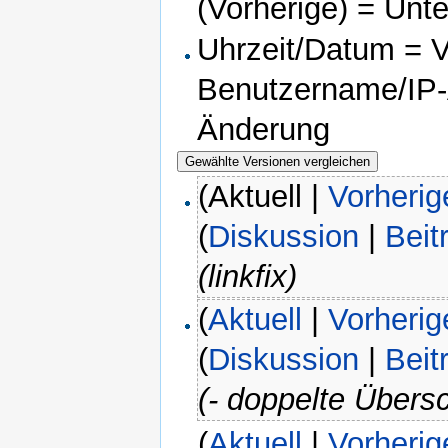
(Vorherige) = Unt
Uhrzeit/Datum = Ve
Benutzername/IP-A
Änderung
(Aktuell |
Vorherig
(
Diskussion
|
Beit
(linkfix)
(
Aktuell
|
Vorherig
(
Diskussion
|
Beit
(- doppelte Übersc
(
Aktuell
|
Vorherig