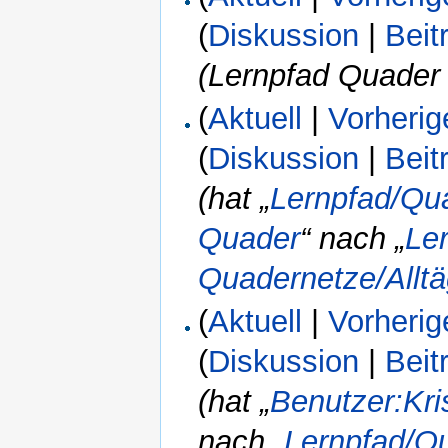
(
Diskussion
|
Beit
(Lernpfad Quader
(
Aktuell
|
Vorherig
(
Diskussion
|
Beit
(hat „
Lernpfad/Qua
Quader
“ nach „
Le
Quadernetze/Alltä
(
Aktuell
|
Vorherig
(
Diskussion
|
Beit
(hat „
Benutzer:Kri
nach „
Lernpfad/Qu