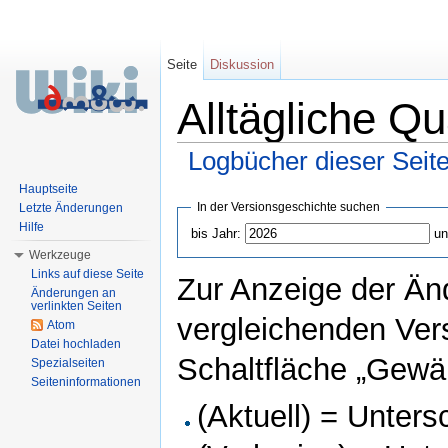
Seite
Diskussion
Alltägliche Q
Logbücher dieser Seit
Wechseln zu:
Navigation
,
Suche
Hauptseite
In der Versionsgeschichte suchen
Letzte Änderungen
Hilfe
bis Jahr:
un
Werkzeuge
Links auf diese Seite
Zur Anzeige der Än
Änderungen an
verlinkten Seiten
vergleichenden Ver
Atom
Datei hochladen
Schaltfläche „Gewäh
Spezialseiten
Seiteninformationen
(Aktuell) = Unters