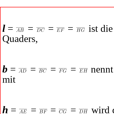
l
=
=
=
=
ist di
Quaders,
b
=
=
=
=
nennt
mit
h
=
=
=
=
wird 