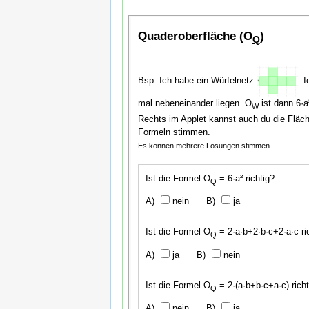
Quaderoberfläche (O
)
Q
Bsp.:Ich habe ein Würfelnetz
. 
mal nebeneinander liegen. O
ist dann 6·a
W
Rechts im Applet kannst auch du die Fläch
Formeln stimmen.
Es können mehrere Lösungen stimmen.
Ist die Formel O
= 6·a² richtig?
Q
nein
ja
Ist die Formel O
= 2·a·b+2·b·c+2·a·c ri
Q
ja
nein
Ist die Formel O
= 2·(a·b+b·c+a·c) richt
Q
nein
ja