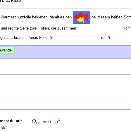
Blatt Papier.
r Wärmeschutzfolie bekleben, damit es den
bei diesem heißen Somm
ke und rechte Seite zwei Folien, die zusammen
(cm
sgesamt braucht Jonas Folie für
(cm²)
.
nwände
rechnest du mit
fels.)