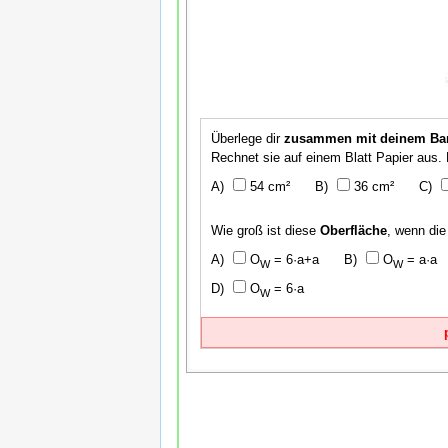
Überlege dir
zusammen mit deinem Ba
Rechnet sie auf einem Blatt Papier aus.
54 cm²
36 cm²
Wie groß ist diese
Oberfläche
, wenn die
O
= 6·a+a
O
= a·a
W
W
O
= 6·a
W