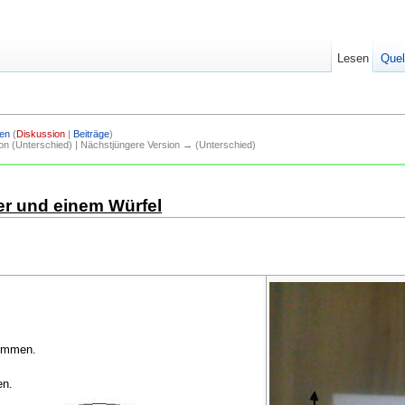
Lesen
Quel
ten
(
Diskussion
|
Beiträge
)
ion (Unterschied) | Nächstjüngere Version → (Unterschied)
r und einem Würfel
kommen.
en.