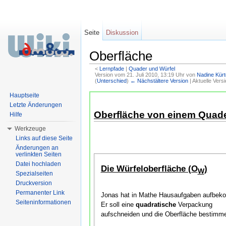
Seite
Diskussion
Oberfläche
<
Lernpfade
‎ |
Quader und Würfel
Version vom 21. Juli 2010, 13:19 Uhr von
Nadine Kür
(
Unterschied
)
← Nächstältere Version
| Aktuelle Vers
Wechseln zu:
Navigation
,
Suche
Hauptseite
Letzte Änderungen
Oberfläche von einem Quade
Hilfe
Werkzeuge
Links auf diese Seite
Änderungen an
verlinkten Seiten
Datei hochladen
Die Würfeloberfläche (O
)
W
Spezialseiten
Druckversion
Permanenter Link
Jonas hat in Mathe Hausaufgaben aufbe
Seiteninformationen
Er soll eine
quadratische
Verpackung
aufschneiden und die Oberfläche bestimm