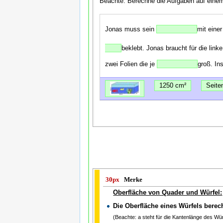
Beachte: Berechne die Aufgaben auf einem 
Jonas muss sein
mit eine
beklebt. Jonas braucht für die lin
zwei Folien die je
groß. In
1250 cm²
Seite
30px
Merke
Oberfläche von Quader und Würfel:
Die Oberfläche eines Würfels be
(Beachte: a steht für die Kantenlänge des Wür