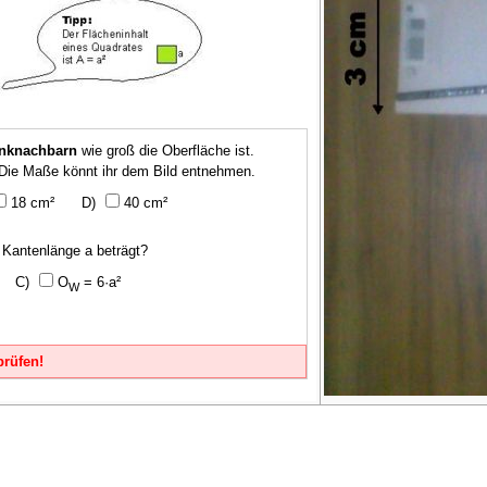
nknachbarn
wie groß die Oberfläche ist.
 Die Maße könnt ihr dem Bild entnehmen.
18 cm²
40 cm²
 Kantenlänge a beträgt?
O
= 6·a²
W
prüfen!