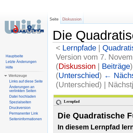
Seite
Diskussion
Die Quadratisc
<
Lernpfade
‎ |
Quadrati
Version vom 7. Novem
Hauptseite
Letzte Änderungen
(
Diskussion
|
Beiträge
)
Hilfe
(
Unterschied
)
← Nächst
Werkzeuge
Links auf diese Seite
(Unterschied) | Nächs
Änderungen an
verlinkten Seiten
Wechseln zu:
Navigation
,
Suche
Datei hochladen
Lernpfad
Spezialseiten
Druckversion
Die Quadratische Fu
Permanenter Link
Seiteninformationen
In diesem Lernpfad ler