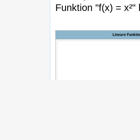
Funktion "f(x) = x²" 
Lineare Funkti