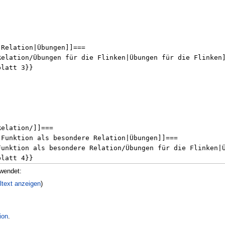
rwendet:
ltext anzeigen
)
ion
.