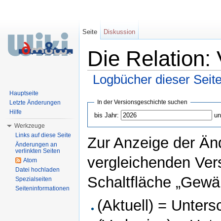
Seite
Diskussion
Die Relation:
Logbücher dieser Seit
Wechseln zu:
Navigation
,
Suche
Hauptseite
In der Versionsgeschichte suchen
Letzte Änderungen
Hilfe
bis Jahr:
un
Werkzeuge
Links auf diese Seite
Zur Anzeige der Än
Änderungen an
verlinkten Seiten
vergleichenden Ver
Atom
Datei hochladen
Schaltfläche „Gewäh
Spezialseiten
Seiteninformationen
(Aktuell) = Unters