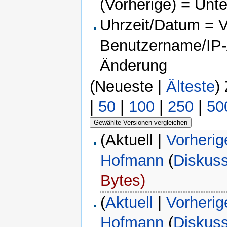
(Vorherige) = Unt
Uhrzeit/Datum = Ve
Benutzername/IP-A
Änderung
(Neueste |
Älteste
)
|
50
|
100
|
250
|
50
(Aktuell |
Vorherig
Hofmann
(
Diskus
Bytes)
(
Aktuell
|
Vorherig
Hofmann
(
Diskus