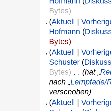
Hofmann
(
Diskus
Bytes)
(
Aktuell
|
Vorherig
Hofmann
(
Diskus
Bytes)
(
Aktuell
|
Vorherig
Schuster
(
Diskuss
Bytes)
‎
. .
(hat „
Rel
nach „
Lernpfade/R
verschoben)
(
Aktuell
|
Vorherig