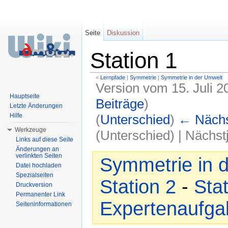
Seite
Diskussion
Station 1
<
Lernpfade
‎ |
Symmetrie
‎ |
Symmetrie in der Umwelt
Version vom 15. Juli 
Hauptseite
Beiträge
)
Letzte Änderungen
(
Unterschied
)
← Nächst
Hilfe
Werkzeuge
(Unterschied) | Nächs
Links auf diese Seite
Wechseln zu:
Navigation
,
Suche
Änderungen an
verlinkten Seiten
Symmetrie in 
Datei hochladen
Spezialseiten
Station 2
-
Stat
Druckversion
Permanenter Link
Expertenaufga
Seiteninformationen