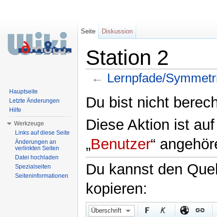
Seite
Diskussion
Station 2
←
Lernpfade/Symmetri
Wechseln zu:
Navigation
,
Suche
Hauptseite
Du bist nicht berech
Letzte Änderungen
Hilfe
Diese Aktion ist au
Werkzeuge
Links auf diese Seite
„
Benutzer
“ angehör
Änderungen an
verlinkten Seiten
Datei hochladen
Du kannst den Quell
Spezialseiten
Seiteninformationen
kopieren:
Überschrift