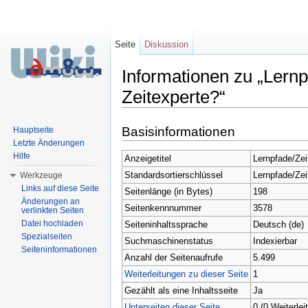
Seite
Diskussion
Informationen zu „Lernpf
Zeitexperte?“
Wechseln zu:
Navigation
,
Suche
Basisinformationen
Hauptseite
Letzte Änderungen
Hilfe
Anzeigetitel
Lernpfade/Zei
Standardsortierschlüssel
Lernpfade/Zei
Werkzeuge
Links auf diese Seite
Seitenlänge (in Bytes)
198
Änderungen an
Seitenkennnummer
3578
verlinkten Seiten
Datei hochladen
Seiteninhaltssprache
Deutsch (de)
Spezialseiten
Suchmaschinenstatus
Indexierbar
Seiteninformationen
Anzahl der Seitenaufrufe
5.499
Weiterleitungen zu dieser Seite
1
Gezählt als eine Inhaltsseite
Ja
Unterseiten dieser Seite
0 (0 Weiterlei