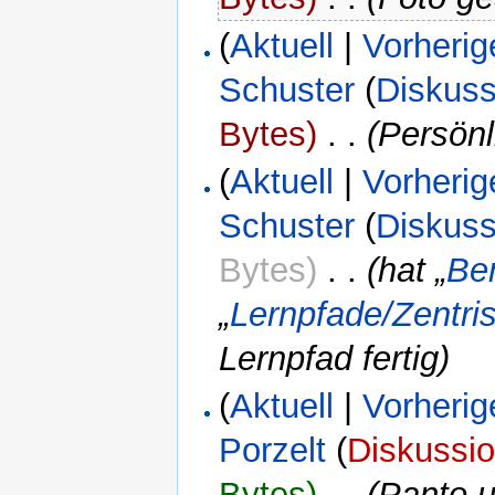
(
Aktuell
|
Vorherig
Schuster
(
Diskuss
Bytes)
‎
. .
(Persönl
(
Aktuell
|
Vorherig
Schuster
(
Diskuss
Bytes)
‎
. .
(hat „
Ben
„
Lernpfade/Zentri
Lernpfad fertig)
(
Aktuell
|
Vorherig
Porzelt
(
Diskussi
Bytes)
‎
. .
(Panto u