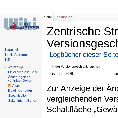
Seite
Diskussion
Zentrische St
Versionsgesc
Hauptseite
Logbücher dieser Seit
Letzte Änderungen
Hilfe
Wechseln zu:
Navigation
,
Suche
In der Versionsgeschichte suchen
Werkzeuge
Links auf diese Seite
bis Jahr:
un
Änderungen an
verlinkten Seiten
Atom
Zur Anzeige der Än
Datei hochladen
Spezialseiten
vergleichenden Ver
Seiteninformationen
Schaltfläche „Gewäh