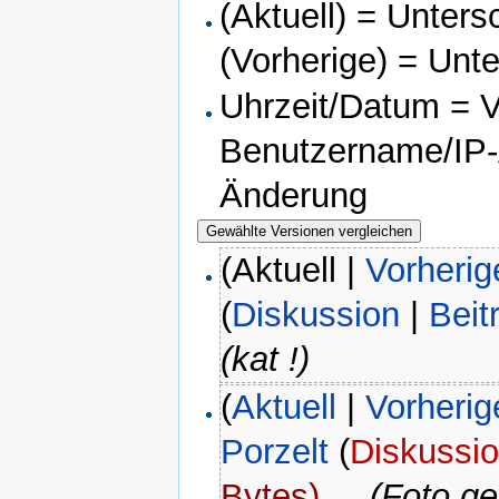
(Aktuell) = Unters
(Vorherige) = Unt
Uhrzeit/Datum = Ve
Benutzername/IP-A
Änderung
(Aktuell |
Vorherig
(
Diskussion
|
Beit
(kat !)
(
Aktuell
|
Vorherig
Porzelt
(
Diskussi
Bytes)
‎
. .
(Foto ge