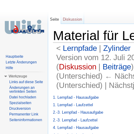
Seite
Diskussion
Material für L
<
Lernpfade
‎ |
Zylinder
Version vom 12. Juli 
Hauptseite
Letzte Änderungen
(
Diskussion
|
Beiträge
)
Hilfe
(Unterschied) ← Nächst
Werkzeuge
Links auf diese Seite
(Unterschied) | Nächs
Änderungen an
verlinkten Seiten
Wechseln zu:
Navigation
,
Suche
1. Lernpfad - Hausaufgabe
Datei hochladen
Spezialseiten
1. Lernpfad - Laufzettel
Druckversion
2.-3. Lernpfad - Hausaufgabe
Permanenter Link
2.-3. Lernpfad - Laufzettel
Seiteninformationen
4. Lernpfad - Hausaufgabe