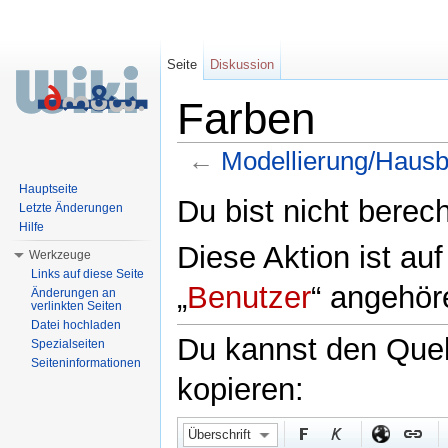
Seite
Diskussion
Farben
←
Modellierung/Haus
Wechseln zu:
Navigation
,
Suche
Hauptseite
Du bist nicht berech
Letzte Änderungen
Hilfe
Diese Aktion ist au
Werkzeuge
Links auf diese Seite
„
Benutzer
“ angehör
Änderungen an
verlinkten Seiten
Datei hochladen
Du kannst den Quell
Spezialseiten
Seiteninformationen
kopieren:
Überschrift