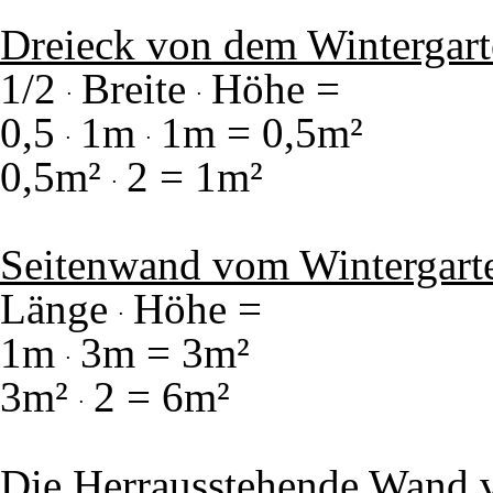
Dreieck von dem Wintergart
1/2
Breite
Höhe =
0,5
1m
1m = 0,5m²
0,5m²
2 = 1m²
Seitenwand vom Wintergart
Länge
Höhe =
1m
3m = 3m²
3m²
2 = 6m²
Die Herrausstehende Wand 