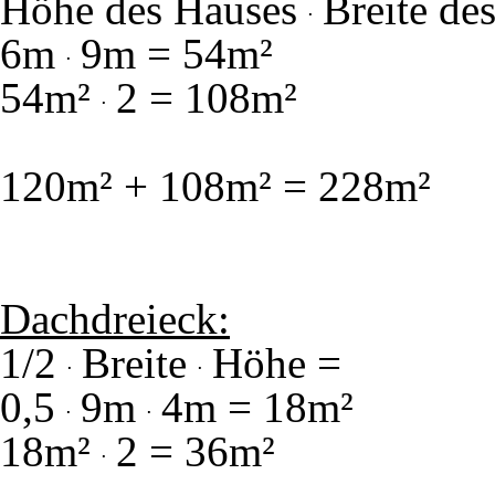
Höhe des Hauses
Breite de
6m
9m = 54m²
54m²
2 = 108m²
120m² + 108m² = 228m²
Dachdreieck:
1/2
Breite
Höhe =
0,5
9m
4m = 18m²
18m²
2 = 36m²