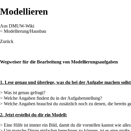
Modellieren
Aus DMUW-Wiki
<
Modellierung/Hausbau
Zurück
Wegweiser für die Bearbeitung von Modellierungsaufgaben
1. Lese genau und überlege, was du bei der Aufgabe machen sollst
> Was ist genau gefragt?
> Welche Angaben findest du in der Aufgabenstellung?
> Welche Angaben brauchst du zusätzlich noch zu denen, die bereits g
2. Jetzt erstellst du dir ein Modell:
> Eine Hilfe ist immer ein Bild, damit du dir vorstellen kannst wie alle
> Um manche Dinge einfacher berechnen zu können, ist es eine große H