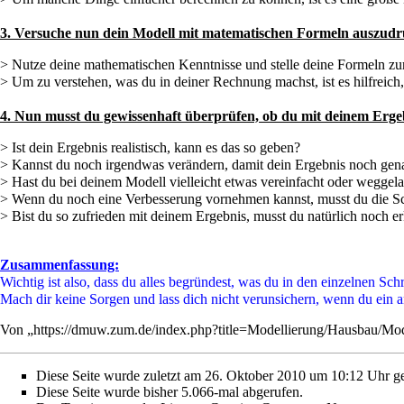
3. Versuche nun dein Modell mit matematischen Formeln auszudr
> Nutze deine mathematischen Kenntnisse und stelle deine Formeln z
> Um zu verstehen, was du in deiner Rechnung machst, ist es hilfreich,
4. Nun musst du gewissenhaft überprüfen, ob du mit deinem Ergeb
> Ist dein Ergebnis realistisch, kann es das so geben?
> Kannst du noch irgendwas verändern, damit dein Ergebnis noch gen
> Hast du bei deinem Modell vielleicht etwas vereinfacht oder weggel
> Wenn du noch eine Verbesserung vornehmen kannst, musst du die Sch
> Bist du so zufrieden mit deinem Ergebnis, musst du natürlich noch er
Zusammenfassung:
Wichtig ist also, dass du alles begründest, was du in den einzelnen Sc
Mach dir keine Sorgen und lass dich nicht verunsichern, wenn du ein an
Von „
https://dmuw.zum.de/index.php?title=Modellierung/Hausbau/Mo
Diese Seite wurde zuletzt am 26. Oktober 2010 um 10:12 Uhr ge
Diese Seite wurde bisher 5.066-mal abgerufen.