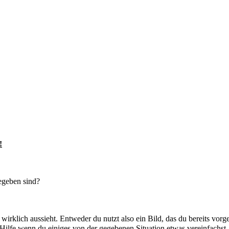
!
egeben sind?
s wirklich aussieht. Entweder du nutzt also ein Bild, das du bereits vor
ilfe wenn du einiges von der gegebenen Situation etwas vereinfachst.