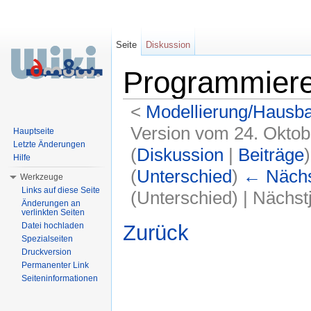
Seite
Diskussion
Programmier
<
Modellierung/Hausb
Version vom 24. Oktob
Hauptseite
Letzte Änderungen
(
Diskussion
|
Beiträge
)
Hilfe
(
Unterschied
)
← Nächst
Werkzeuge
Links auf diese Seite
(Unterschied) | Nächs
Änderungen an
verlinkten Seiten
Wechseln zu:
Navigation
,
Suche
Zurück
Datei hochladen
Spezialseiten
Druckversion
Permanenter Link
Seiteninformationen