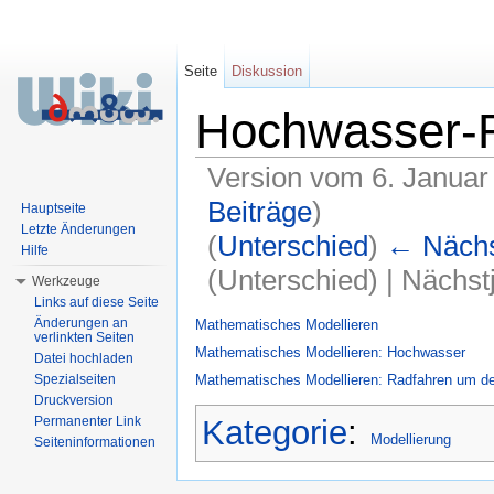
Seite
Diskussion
Hochwasser-
Version vom 6. Januar
Beiträge
)
Hauptseite
Letzte Änderungen
(
Unterschied
)
← Nächst
Hilfe
(Unterschied) | Nächs
Werkzeuge
Links auf diese Seite
Wechseln zu:
Navigation
,
Suche
Änderungen an
Mathematisches Modellieren
verlinkten Seiten
Mathematisches Modellieren: Hochwasser
Datei hochladen
Spezialseiten
Mathematisches Modellieren: Radfahren um 
Druckversion
Permanenter Link
Kategorie
:
Modellierung
Seiteninformationen