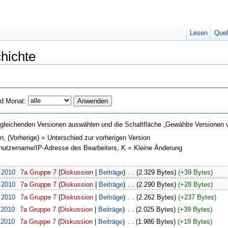
Lesen
Quel
hichte
d Monat:
gleichenden Versionen auswählen und die Schaltfläche „Gewählte Versionen v
on, (Vorherige) = Unterschied zur vorherigen Version
enutzername/IP-Adresse des Bearbeiters, K = Kleine Änderung
. 2010
‎
7a Gruppe 7
(
Diskussion
|
Beiträge
)
‎
. .
(2.329 Bytes)
(+39 Bytes)
. 2010
‎
7a Gruppe 7
(
Diskussion
|
Beiträge
)
‎
. .
(2.290 Bytes)
(+28 Bytes)
. 2010
‎
7a Gruppe 7
(
Diskussion
|
Beiträge
)
‎
. .
(2.262 Bytes)
(+237 Bytes)
 2010
‎
7a Gruppe 7
(
Diskussion
|
Beiträge
)
‎
. .
(2.025 Bytes)
(+39 Bytes)
 2010
‎
7a Gruppe 7
(
Diskussion
|
Beiträge
)
‎
. .
(1.986 Bytes)
(+19 Bytes)