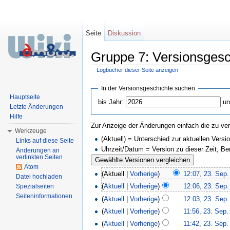
Seite
Diskussion
Gruppe 7: Versionsgesc
Logbücher dieser Seite anzeigen
Wechseln zu:
Navigation
,
Suche
In der Versionsgeschichte suchen
Hauptseite
bis Jahr:
un
Letzte Änderungen
Hilfe
Zur Anzeige der Änderungen einfach die zu ver
Werkzeuge
(Aktuell) = Unterschied zur aktuellen Versi
Links auf diese Seite
Uhrzeit/Datum = Version zu dieser Zeit, B
Änderungen an
verlinkten Seiten
Atom
(Aktuell |
Vorherige
)
12:07, 23. Sep
Datei hochladen
(
Aktuell
|
Vorherige
)
12:06, 23. Sep
Spezialseiten
Seiteninformationen
(
Aktuell
|
Vorherige
)
12:03, 23. Sep
(
Aktuell
|
Vorherige
)
11:56, 23. Sep.
(
Aktuell
|
Vorherige
)
11:42, 23. Sep.