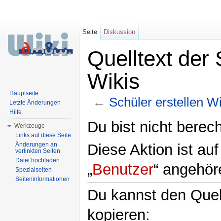
Seite
Diskussion
Quelltext der 
Wikis
Hauptseite
←
Schüler erstellen Wi
Letzte Änderungen
Hilfe
Wechseln zu:
Navigation
,
Suche
Du bist nicht berech
Werkzeuge
Links auf diese Seite
Diese Aktion ist au
Änderungen an
verlinkten Seiten
Datei hochladen
„
Benutzer
“ angehör
Spezialseiten
Seiteninformationen
Du kannst den Quell
kopieren: