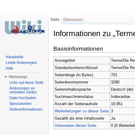
Seite
Diskussion
Informationen zu „Term
Wechseln zu:
Navigation
,
Suche
Basisinformationen
Hauptseite
Anzeigetitel
Terme/Die Rec
Letzte Änderungen
Standardsortierschlüssel
Terme/Die Rec
Hilfe
Seitenlänge (in Bytes)
701
Werkzeuge
Seitenkennnummer
3290
Links auf diese Seite
Änderungen an
Seiteninhaltssprache
Deutsch (de)
verlinkten Seiten
Suchmaschinenstatus
Indexierbar
Datei hochladen
Anzahl der Seitenaufrufe
10.951
Spezialseiten
Seiteninformationen
Weiterleitungen zu dieser Seite
3
Gezählt als eine Inhaltsseite
Ja
Unterseiten dieser Seite
0 (0 Weiterlei