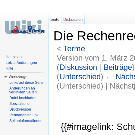
Seite
Diskussion
Die Rechenreg
<
Terme
Version vom 1. März 2
Hauptseite
Letzte Änderungen
(
Diskussion
|
Beiträge
)
Hilfe
(
Unterschied
)
← Nächst
Werkzeuge
Links auf diese Seite
(Unterschied) | Nächs
Änderungen an
verlinkten Seiten
Wechseln zu:
Navigation
,
Suche
Datei hochladen
Spezialseiten
Druckversion
Permanenter Link
Seiteninformationen
{{#imagelink: Sch