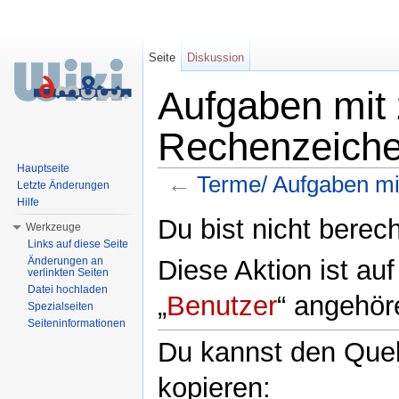
Seite
Diskussion
Aufgaben mit 
Rechenzeich
Hauptseite
←
Terme/ Aufgaben mi
Letzte Änderungen
Hilfe
Wechseln zu:
Navigation
,
Suche
Du bist nicht berech
Werkzeuge
Links auf diese Seite
Diese Aktion ist au
Änderungen an
verlinkten Seiten
Datei hochladen
„
Benutzer
“ angehör
Spezialseiten
Seiteninformationen
Du kannst den Quell
kopieren: