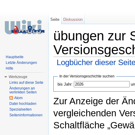
Seite
Diskussion
übungen zur S
Versionsgesc
Hauptseite
Logbücher dieser Seit
Letzte Änderungen
Hilfe
Wechseln zu:
Navigation
,
Suche
In der Versionsgeschichte suchen
Werkzeuge
Links auf diese Seite
bis Jahr:
un
Änderungen an
verlinkten Seiten
Atom
Zur Anzeige der Än
Datei hochladen
Spezialseiten
vergleichenden Ver
Seiteninformationen
Schaltfläche „Gewäh