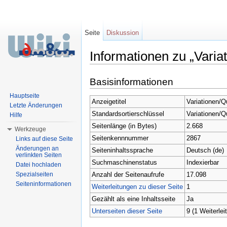
Seite
Diskussion
Informationen zu „Varia
Wechseln zu:
Navigation
,
Suche
Basisinformationen
Hauptseite
Anzeigetitel
Variationen/Q
Letzte Änderungen
Standardsortierschlüssel
Variationen/Q
Hilfe
Seitenlänge (in Bytes)
2.668
Werkzeuge
Seitenkennnummer
2867
Links auf diese Seite
Änderungen an
Seiteninhaltssprache
Deutsch (de)
verlinkten Seiten
Suchmaschinenstatus
Indexierbar
Datei hochladen
Anzahl der Seitenaufrufe
17.098
Spezialseiten
Seiteninformationen
Weiterleitungen zu dieser Seite
1
Gezählt als eine Inhaltsseite
Ja
Unterseiten dieser Seite
9 (1 Weiterlei