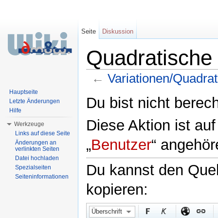
Seite
Diskussion
Quadratische
←
Variationen/Quadra
Wechseln zu:
Navigation
,
Suche
Hauptseite
Du bist nicht berech
Letzte Änderungen
Hilfe
Diese Aktion ist au
Werkzeuge
Links auf diese Seite
„
Benutzer
“ angehör
Änderungen an
verlinkten Seiten
Datei hochladen
Du kannst den Quell
Spezialseiten
Seiteninformationen
kopieren:
Überschrift