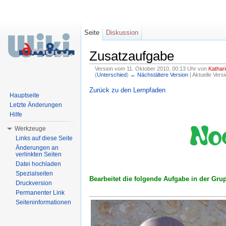
Seite
Diskussion
Zusatzaufgabe
Version vom 11. Oktober 2010, 00:13 Uhr von
Kathari
(
Unterschied
)
← Nächstältere Version
| Aktuelle Vers
Wechseln zu:
Navigation
,
Suche
Zurück zu den Lernpfaden
Hauptseite
Letzte Änderungen
Hilfe
Werkzeuge
Links auf diese Seite
Änderungen an
verlinkten Seiten
Datei hochladen
Spezialseiten
Bearbeitet die folgende Aufgabe in der Gru
Druckversion
Permanenter Link
Seiteninformationen