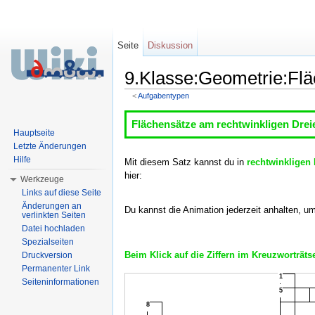
Seite
Diskussion
9.Klasse:Geometrie:Flä
<
Aufgabentypen
Wechseln zu:
Navigation
,
Suche
Flächensätze am rechtwinkligen Drei
Hauptseite
Letzte Änderungen
Hilfe
Mit diesem Satz kannst du in
rechtwinkligen 
hier:
Werkzeuge
Links auf diese Seite
Änderungen an
Du kannst die Animation jederzeit anhalten, u
verlinkten Seiten
Datei hochladen
Spezialseiten
Beim Klick auf die Ziffern im Kreuzworträts
Druckversion
Permanenter Link
1
Seiteninformationen
5
8