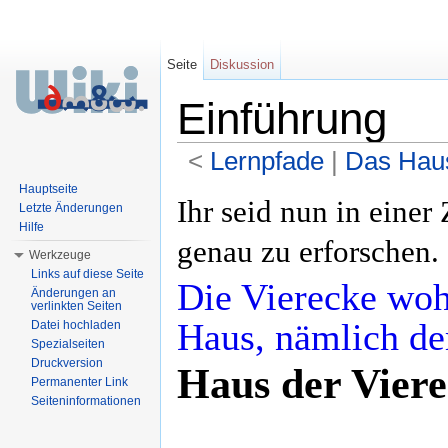
Seite
Diskussion
Einführung
<
Lernpfade
‎ |
Das Haus
Wechseln zu:
Navigation
,
Suche
Hauptseite
Ihr seid nun in eine
Letzte Änderungen
Hilfe
genau zu erforschen.
Werkzeuge
Links auf diese Seite
Die Vierecke wo
Änderungen an
verlinkten Seiten
Haus, nämlich d
Datei hochladen
Spezialseiten
Druckversion
Haus der Vier
Permanenter Link
Seiteninformationen