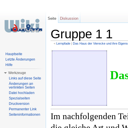
Seite
Diskussion
Gruppe 1 1
<
Lernpfade
‎ |
Das Haus der Vierecke und ihre Eigens
Wechseln zu:
Navigation
,
Suche
Hauptseite
Letzte Änderungen
Hilfe
Da
Werkzeuge
Links auf diese Seite
Änderungen an
verlinkten Seiten
Datei hochladen
Spezialseiten
Druckversion
Permanenter Link
Im nachfolgenden Tei
Seiteninformationen
die gleiche Art und 