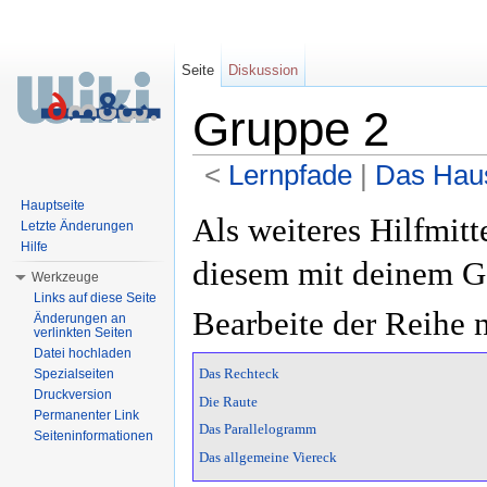
Seite
Diskussion
Gruppe 2
<
Lernpfade
‎ |
Das Haus
Wechseln zu:
Navigation
,
Suche
Hauptseite
Als weiteres Hilfmitte
Letzte Änderungen
Hilfe
diesem mit deinem 
Werkzeuge
Links auf diese Seite
Bearbeite der Reihe 
Änderungen an
verlinkten Seiten
Datei hochladen
Spezialseiten
Das Rechteck
Druckversion
Die Raute
Permanenter Link
Das Parallelogramm
Seiteninformationen
Das allgemeine Viereck