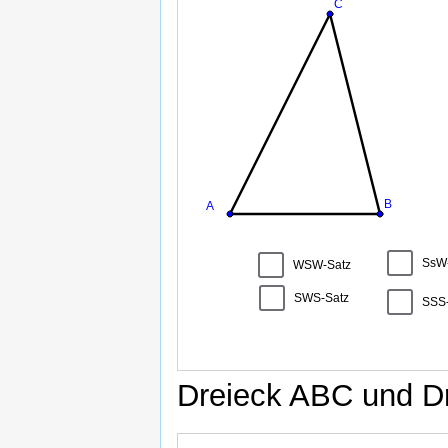
b
c
e
f
g
h
SSS
WSW
SWS
SsW
minus
minus
minus
minus
Satz
Satz
Satz
Satz
Dreieck ABC und Dr