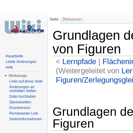
Seite
Diskussion
Grundlagen de
von Figuren
Hauptseite
<
Lernpfade
‎ |
Flächeni
Letzte Änderungen
Hilfe
(Weitergeleitet von
Ler
Werkzeuge
Figuren/Zerlegungsglei
Links auf diese Seite
Wechseln zu:
Navigation
,
Suche
Änderungen an
verlinkten Seiten
Datei hochladen
Spezialseiten
Grundlagen de
Druckversion
Permanenter Link
Figuren
Seiteninformationen