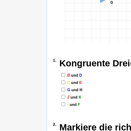
1.
Kongruente Drei
B
und
D
C
und
E
G
und
H
J
und
K
I
und
F
2.
Markiere die ric