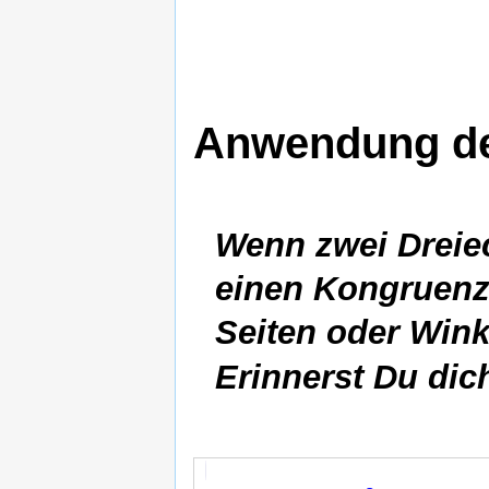
Anwendung de
Wenn zwei Dreiec
einen Kongruenz
Seiten oder Wink
Erinnerst Du dic
Strecke
Strecke
Strecke
Strecke
Strecke
Strecke