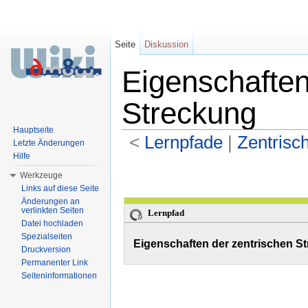
Seite
Diskussion
Eigenschaften
Streckung
Hauptseite
<
Lernpfade
‎ |
Zentrisc
Letzte Änderungen
Hilfe
Wechseln zu:
Navigation
,
Suche
Werkzeuge
Links auf diese Seite
Änderungen an
verlinkten Seiten
Lernpfad
Datei hochladen
Spezialseiten
Eigenschaften der zentrischen S
Druckversion
Permanenter Link
Seiteninformationen