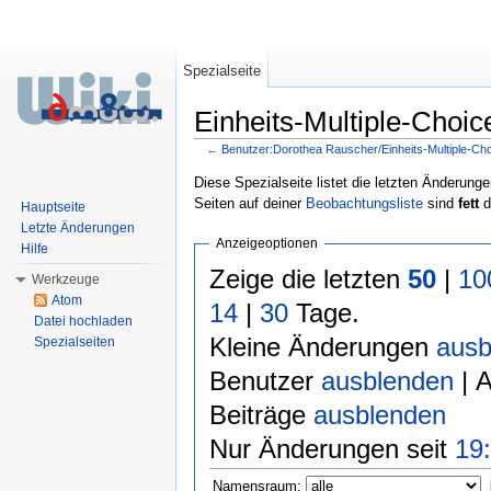
Spezialseite
Einheits-Multiple-Choice
←
Benutzer:Dorothea Rauscher/Einheits-Multiple-Ch
Wechseln zu:
Navigation
,
Suche
Diese Spezialseite listet die letzten Änderunge
Seiten auf deiner
Beobachtungsliste
sind
fett
d
Hauptseite
Letzte Änderungen
Anzeigeoptionen
Hilfe
Zeige die letzten
50
|
10
Werkzeuge
Atom
14
|
30
Tage.
Datei hochladen
Kleine Änderungen
ausb
Spezialseiten
Benutzer
ausblenden
| 
Beiträge
ausblenden
Nur Änderungen seit
19:
Namensraum: